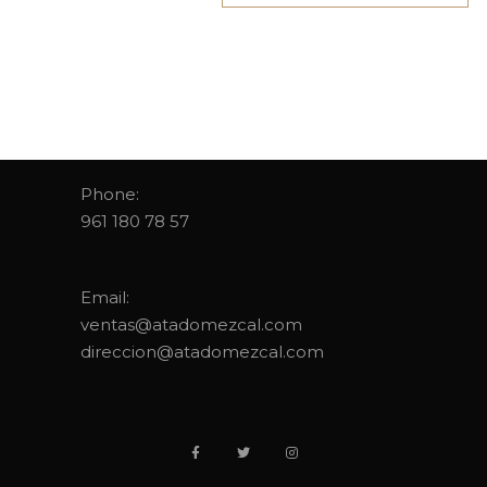
CONTACT
Phone:
961 180 78 57
Email:
ventas@atadomezcal.com
direccion@atadomezcal.com