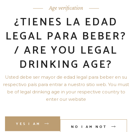
$
1,850
Age verification
¿TIENES LA EDAD
LEGAL PARA BEBER?
Search
for:
/ ARE YOU LEGAL
DRINKING AGE?
FOLLOW US
Usted debe ser mayor de edad legal para beber en su
respectivo país para entrar a nuestro sitio web. You must
be of legal drinking age in your respective country to
enter our website
YES I AM
NO I AM NOT