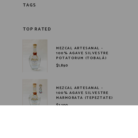
TAGS
TOP RATED
MEZCAL ARTESANAL -
100% AGAVE SILVESTRE
POTATORUM (TOBALÁ)
$
1,850
MEZCAL ARTESANAL -
100% AGAVE SILVESTRE
MARMORATA (TEPEZTATE)
$
2,100
MEZCAL ARTESANAL -
100% AGAVE SILVESTRE SP
(MEXICANO)