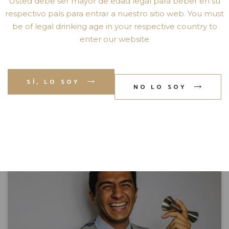
Usted debe ser mayor de edad legal para beber en su
PARA MEZCAL
respectivo país para entrar a nuestro sitio web. You must
be of legal drinking age in your respective country to
enter our website
Ingredientes: 60 ml de Mezcal Atado 25 ml de Oleo
Saccharum de Naranja con Manzanilla 3 gotas de bitter
orange con azafrán. Preparación: Se enfrían
SÍ, LO SOY
VER RECETA »
NO LO SOY
noviembre 25, 2021
No hay comentarios