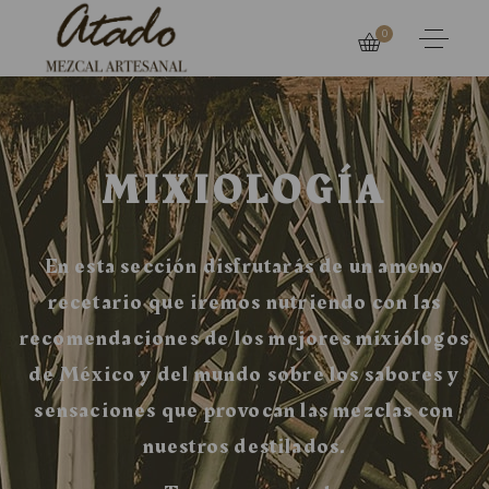
0
MIXIOLOGÍA
En esta sección disfrutarás de un ameno
recetario que iremos nutriendo con las
recomendaciones de los mejores mixiólogos
de México y del mundo sobre los sabores y
sensaciones que provocan las mezclas con
nuestros destilados.